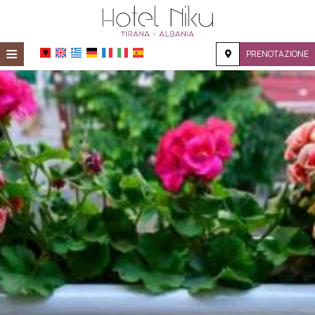
≡
PRENOTAZIONE
HOME
POSIZIONE
ALLOGGIO
SERVIZI
GALERIA
RICHIESTA
CONTATTI