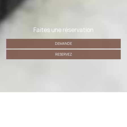
Faites une réservation
DEMANDE
RESERVEZ
» Chambre Triple Confort avec Douche
» Chambre
Double ou Lits Jumeaux avec Balcon
» Chambre Double
Économique
» Chambre Double Standard
» Chambre
Triple Classique